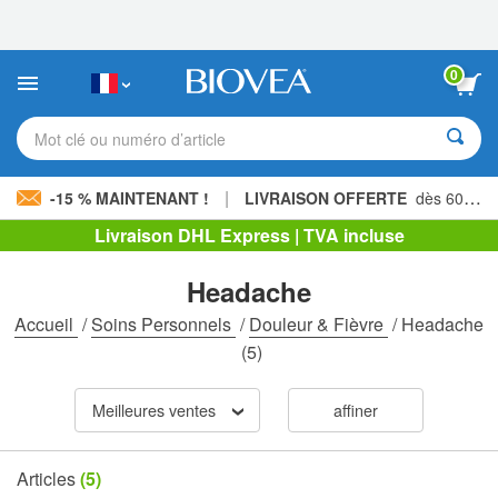
Veuillez
noter
:
Ce
0
site
Web
comprend
Mot clé ou numéro d’article
un
système
d'accessibilité.
|
-15 % MAINTENANT !
LIVRAISON OFFERTE
dès 60,00 € »
Livraison DHL Express | TVA incluse
Headache
Accueil
/
Soins Personnels
/
Douleur & Fièvre
/
Headache
(5)
Meilleures ventes
affiner
Articles
(5)