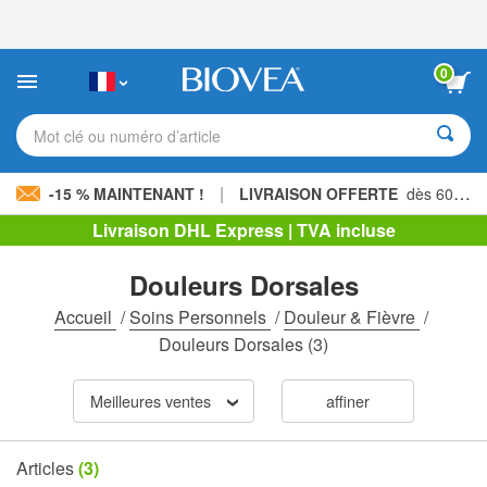
Veuillez
noter
:
Ce
0
site
Web
comprend
Mot clé ou numéro d’article
un
système
d'accessibilité.
|
-15 % MAINTENANT !
LIVRAISON OFFERTE
dès 60,00 € »
Livraison DHL Express | TVA incluse
Douleurs Dorsales
Accueil
/
Soins Personnels
/
Douleur & Fièvre
/
Douleurs Dorsales
(3)
Meilleures ventes
affiner
Articles
(3)