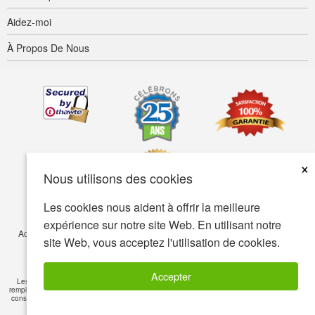
Aidez-moi
À Propos De Nous
×
Nous utilisons des cookies
Les cookies nous aident à offrir la meilleure
expérience sur notre site Web. En utilisant notre
Accessibilité
Termes d’utilisation
Confidentialité
Sécurité
site Web, vous acceptez l'utilisation de cookies.
© Copyright 2001-2026 BIOVEA. Tous droits réservés.
Accepter
Les informations sur ce site sont fournies à titre informatif seulement et ne visent pas à
remplacer les conseils de votre médecin ou de tout autre professionnel de la santé. Veuillez
consulter un professionnel de la santé si vous avez des questions de nature médicale
Lire
l'avertissement
»