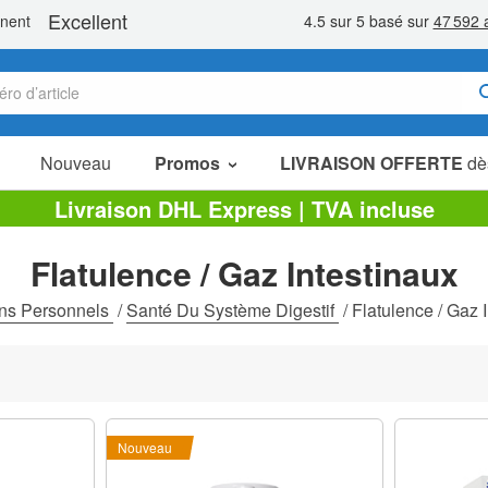
Nouveau
Promos
LIVRAISON OFFERTE
dè
Articles en Promotion
Livraison DHL Express | TVA incluse
Packs Économiques
Flatulence / Gaz Intestinaux
Liquidation
ns Personnels
/
Santé Du Système Digestif
/
Flatulence / Gaz 
Nouveau