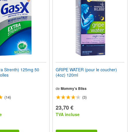
ra Strenth) 125mg 50
GRIPE WATER (pour le coucher)
olles
(4oz) 120ml
de
Mommy's Bliss
(14)
(3)
23,70 €
e
TVA incluse