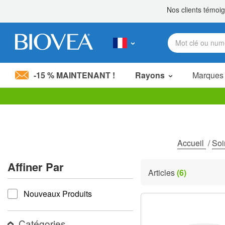
-15 % MAINTENANT !
Rayons
Marques
Veuillez
noter
:
Ce
site
Accueil
/
Soi
Web
comprend
Affiner Par
un
Articles
(6)
système
Affiner par
d'accessibilité.
Nouveaux Produits
Appuyez
sur
Ctrl-
F11
Catégories