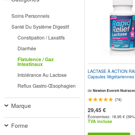
pour
adapter
le
Soins Personnels
site
Web
Santé Du Système Digestif
aux
malvoyants
Constipation / Laxatifs
qui
utilisent
Diarrhée
un
lecteur
Flatulence / Gaz
d'écran ;
Intestinaux
Appuyez
LACTASE À ACTION RA
sur
Intolérance Au Lactose
Capsules Végétariennes
Ctrl-
F10
Reflux Gastro-Œsophagien
pour
de
Newton Everett Nutraceu
ouvrir
(74)
un
Marque
menu
29,45 €
d'accessibilité.
Économisez: 18,95 € (39%
TVA incluse
Forme