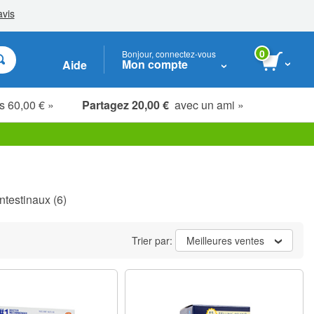
0
Bonjour, connectez-vous
Mon compte
Aide
s 60,00 € »
Partagez 20,00 €
avec un ami »
Étudiants, seniors & soignants
Intestinaux
(6)
Trier par:
Meilleures ventes