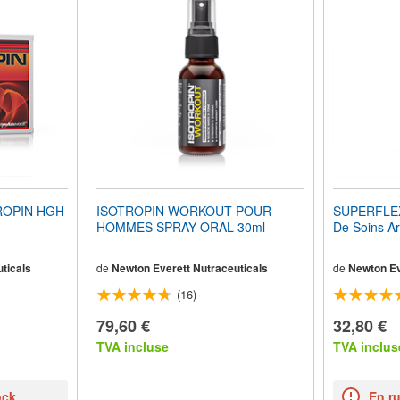
ROPIN HGH
ISOTROPIN WORKOUT POUR
SUPERFLE
HOMMES SPRAY ORAL 30ml
De Soins Ar
ticals
de
Newton Everett Nutraceuticals
de
Newton Ev
(16)
79,60 €
32,80 €
TVA incluse
TVA inclus
ock
En r