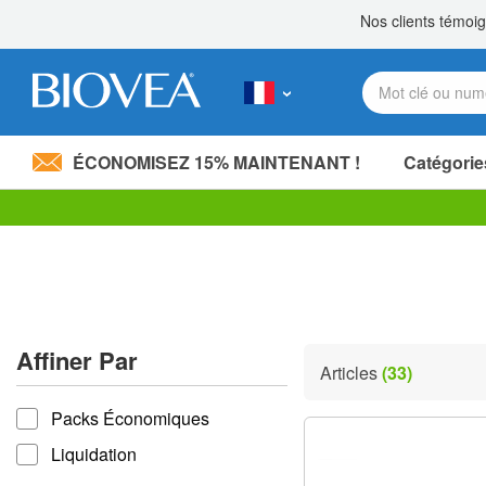
ÉCONOMISEZ 15% MAINTENANT !
Catégorie
Partagez 20,00 €
avec un proche! »
Veuillez
noter
:
Ce
site
Web
comprend
Affiner Par
un
Articles
(33)
système
Affiner par
d'accessibilité.
Packs Économiques
Appuyez
sur
Liquidation
Ctrl-
F11