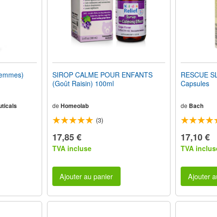
emmes)
SIROP CALME POUR ENFANTS
RESCUE SLE
(Goût Raisin) 100ml
Capsules
ticals
de
Homeolab
de
Bach
(3)
17,85 €
17,10 €
TVA incluse
TVA inclus
Ajouter au panier
Ajouter a