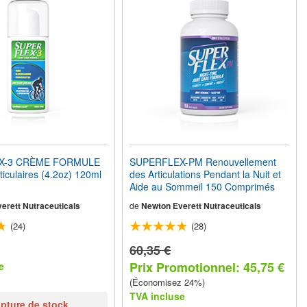
X-3 CRÈME FORMULE
SUPERFLEX-PM Renouvellement
ticulaires (4.2oz) 120ml
des Articulations Pendant la Nuit et
Aide au Sommeil 150 Comprimés
erett Nutraceuticals
de
Newton Everett Nutraceuticals
(24)
(28)
60,35 €
Prix Promotionnel: 45,75 €
e
(Économisez 24%)
TVA incluse
upture de stock