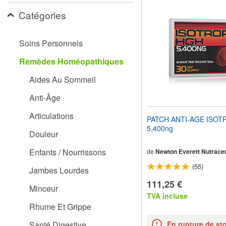
pour
Catégories
adapter
le
site
Web
Soins Personnels
aux
malvoyants
Remèdes Homéopathiques
qui
utilisent
Aides Au Sommeil
un
lecteur
Anti-Âge
d'écran ;
Appuyez
Articulations
PATCH ANTI-AGE ISOT
sur
5,400ng
Ctrl-
Douleur
F10
pour
Enfants / Nourrissons
de
Newton Everett Nutraceu
ouvrir
(55)
un
Jambes Lourdes
menu
111,25 €
d'accessibilité.
Minceur
TVA incluse
Rhume Et Grippe
Santé Digestive
En rupture de st