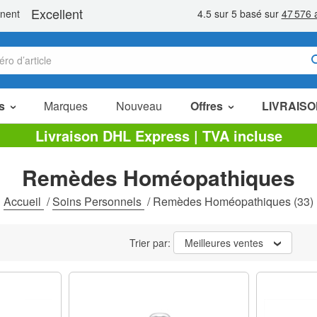
s
Marques
Nouveau
Offres
LIVRAISO
Articles en Promotion
Livraison DHL Express | TVA incluse
Packs Économiques
Remèdes Homéopathiques
Liquidation
Accueil
/
Soins Personnels
/
Remèdes Homéopathiques
(33)
Trier par:
Meilleures ventes