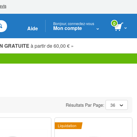
0
Bonjour, connectez-vous
Mon compte
Aide
N GRATUITE
à partir de 60,00 € »
Étudiants, seniors & travailleurs essentiels
Résultats Par Page:
36
Liquidation