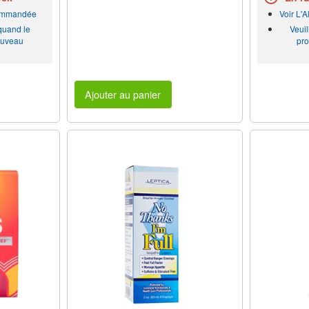
commandée
Voir L'
 quand le
Veuil
ouveau
pro
Ajouter au panier