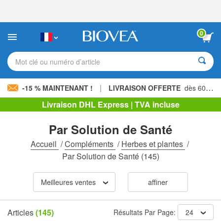
Veuillez
noter
:
Ce
0
site
Web
comprend
Mot clé ou numéro d’article
un
système
d'accessibilité.
|
-15 % MAINTENANT !
LIVRAISON OFFERTE
dès 60,00 € »
Livraison DHL Express | TVA incluse
Par Solution de Santé
Accueil
/
Compléments
/
Herbes et plantes
/
Par Solution de Santé
(145)
Meilleures ventes
affiner
Articles
(145)
Résultats Par Page:
24