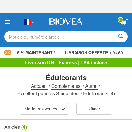
Veuillez
noter
:
Ce
0
site
Web
comprend
Mot clé ou numéro d’article
un
système
d'accessibilité.
|
-15 % MAINTENANT !
LIVRAISON OFFERTE
dès 60,00 € »
Livraison DHL Express | TVA incluse
Édulcorants
Accueil
/
Compléments
/
Autre
/
Excellent pour les Smoothies
/
Édulcorants
(4)
Meilleures ventes
affiner
Articles
(4)