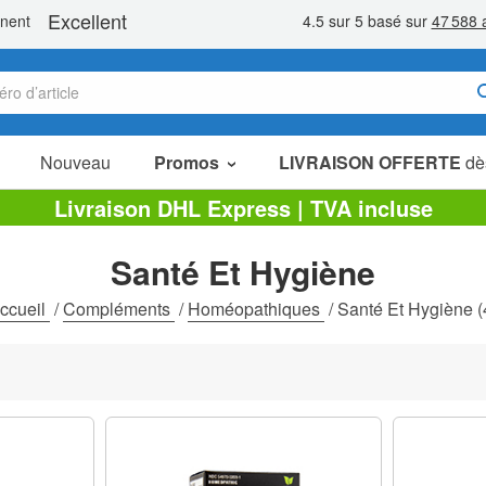
Nouveau
Promos
LIVRAISON OFFERTE
dè
Articles en Promotion
Livraison DHL Express | TVA incluse
Packs Économiques
Santé Et Hygiène
Liquidation
ccueil
/
Compléments
/
Homéopathiques
/
Santé Et Hygiène
(