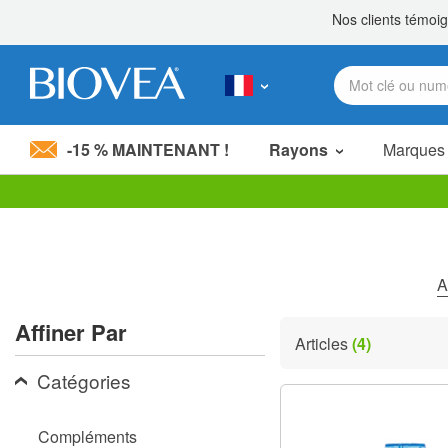
-15 % MAINTENANT !
Rayons
Marques
Veuillez
noter
:
Ce
site
A
Web
comprend
Affiner Par
un
Articles
(4)
système
d'accessibilité.
Catégories
Appuyez
sur
Ctrl-
Compléments
F11