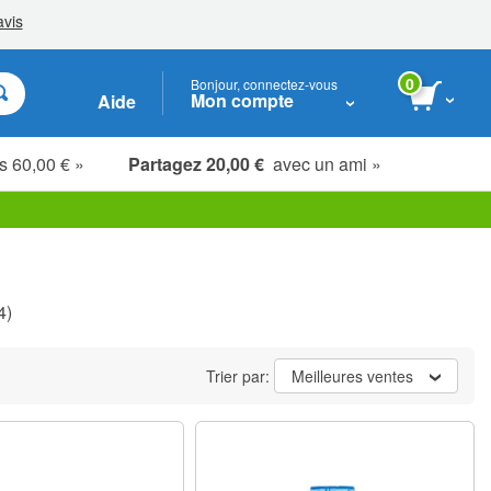
0
Bonjour, connectez-vous
Mon compte
Aide
s 60,00 € »
Partagez 20,00 €
avec un ami »
Étudiants, seniors & soignants
4)
Trier par:
Meilleures ventes