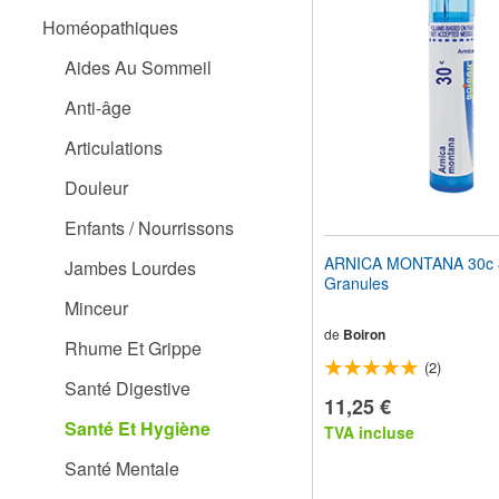
pour
Homéopathiques
adapter
le
Aides Au Sommeil
site
Web
Anti-âge
aux
malvoyants
Articulations
qui
utilisent
Douleur
un
lecteur
Enfants / Nourrissons
d'écran ;
Appuyez
ARNICA MONTANA 30c 
Jambes Lourdes
sur
Granules
Ctrl-
Minceur
F10
pour
de
Boiron
Rhume Et Grippe
ouvrir
(2)
un
Santé Digestive
menu
11,25 €
d'accessibilité.
Santé Et Hygiène
TVA incluse
Santé Mentale