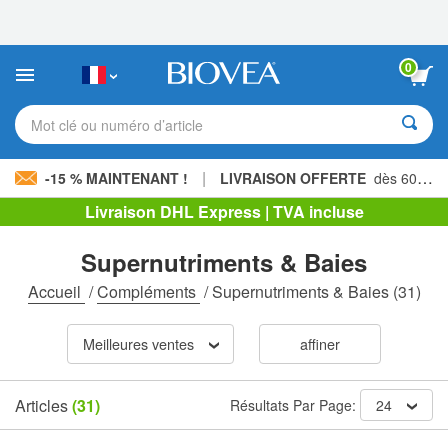
Veuillez
noter
:
Ce
0
site
Web
comprend
Mot clé ou numéro d’article
un
système
d'accessibilité.
|
-15 % MAINTENANT !
LIVRAISON OFFERTE
dès 60,00 € »
Livraison DHL Express | TVA incluse
Supernutriments & Baies
Accueil
/
Compléments
/
Supernutriments & Baies
(31)
Meilleures ventes
affiner
Articles
(31)
Résultats Par Page:
24