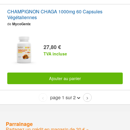
CHAMPIGNON CHAGA 1000mg 60 Capsules
Végétaliennes
de
MycoGenix
27,80 €
TVA incluse
Ajouter au panier
page 1 sur 2
<
>
Parrainage
Partagez un crédit en magasin de 20 € »