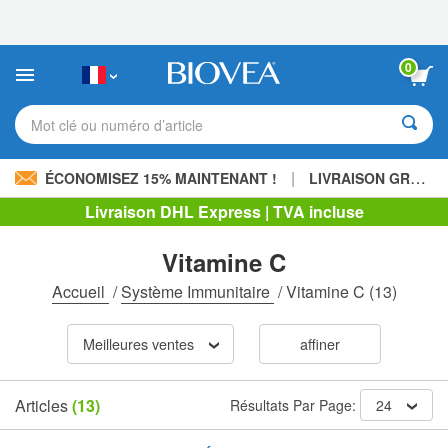
Veuillez
noter
:
Ce
0
site
Web
comprend
Mot clé ou numéro d’article
un
système
d'accessibilité.
|
ÉCONOMISEZ 15% MAINTENANT !
LIVRAISON GRATUITE
Livraison DHL Express | TVA incluse
Vitamine C
Accueil
/
Système Immunitaire
/
Vitamine C
(13)
Meilleures ventes
affiner
Articles
(13)
Résultats Par Page:
24