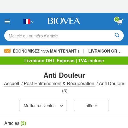
Veuillez
noter
:
Ce
0
site
Web
comprend
Mot clé ou numéro d’article
un
système
d'accessibilité.
|
ÉCONOMISEZ 15% MAINTENANT !
LIVRAISON GRATUITE
Livraison DHL Express | TVA incluse
Anti Douleur
Accueil
/
Post-Entraînement & Récupération
/
Anti Douleur
(3)
Meilleures ventes
affiner
Articles
(3)