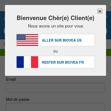
Veuillez
noter
:
Ce
Bienvenue Chèr(e) Client(e)
0
site
Web
Nous avons un site pour vous
comprend
Mot clé ou numéro d’article
un
système
ALLER SUR BIOVEA
US
d'accessibilité.
|
-15 % MAINTENANT !
LIVRAISON OFFERTE
dès 60,00 € »
ou
Livraison DHL Express | TVA incluse
RESTER SUR BIOVEA
FR
Connectez-vous
Email
Mot de passe