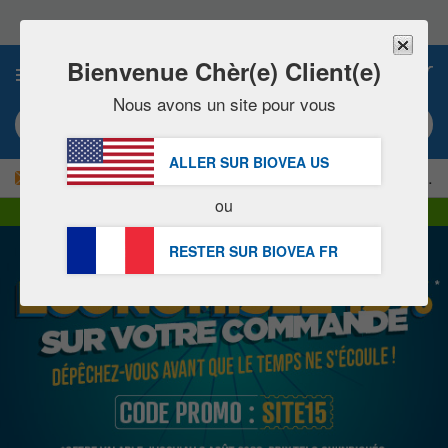
Veuillez
noter
:
Ce
Bienvenue Chèr(e) Client(e)
0
site
Web
Nous avons un site pour vous
comprend
Mot clé ou numéro d’article
un
système
ALLER SUR BIOVEA
US
d'accessibilité.
|
-15 % MAINTENANT !
LIVRAISON OFFERTE
dès 60,00 € »
ou
Livraison DHL Express | TVA incluse
RESTER SUR BIOVEA
FR