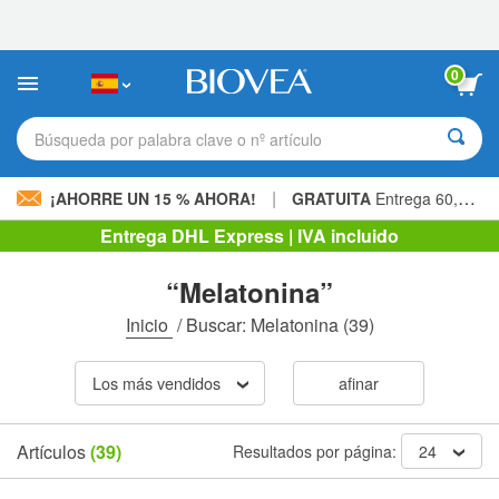
Nota:
este
sitio
web
0
incluye
un
sistema
Búsqueda por palabra clave o nº artículo
de
accesibilidad.
|
¡AHORRE UN 15 % AHORA!
GRATUITA
Entrega 60,00 € »
Entrega DHL Express | IVA incluido
“Melatonina”
Inicio
/
Buscar: Melatonina
(39)
Los más vendidos
afinar
Artículos
(39)
Resultados por página:
24