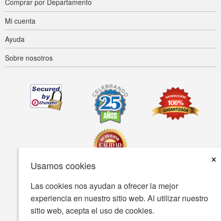
Comprar por Departamento
Mi cuenta
Ayuda
Sobre nosotros
×
Usamos cookies
Las cookies nos ayudan a ofrecer la mejor
Accesibilidad
Condiciones de uso
Política de privacidad
experiencia en nuestro sitio web. Al utilizar nuestro
Política de seguridad
sitio web, acepta el uso de cookies.