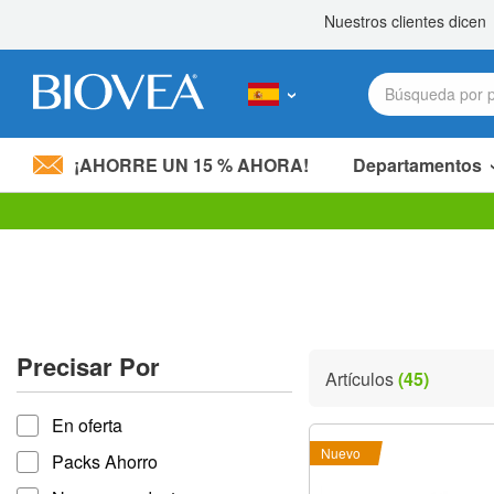
¡AHORRE UN 15 % AHORA!
Departamentos
Nota:
este
sitio
web
incluye
un
sistema
Precisar Por
de
Artículos
(45)
accesibilidad.
Precisar por
Presione
En oferta
Control-
F11
Nuevo
Packs Ahorro
para
ajustar