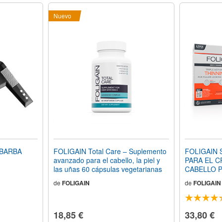
Nuevo
 BARBA
FOLIGAIN Total Care – Suplemento
FOLIGAIN
avanzado para el cabello, la piel y
PARA EL C
las uñas 60 cápsulas vegetarianas
CABELLO P
Trioxidil® (
de
FOLIGAIN
de
FOLIGAIN
prueba)
18,85 €
33,80 €