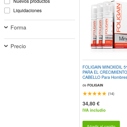
Nuevos productos
el
sitio
Liquidaciones
web
a
las
Forma
personas
con
discapacidad
visual
Precio
que
están
usando
un
FOLIGAIN MINOXIDIL 
lector
PARA EL CRECIMIENTO
de
CABELLO Para Hombres 
pantalla;
ML (2.0 FL OZ) Botellas
Presione
de
FOLIGAIN
de 3 Meses
Control-
(14)
F10
para
34,80 €
abrir
IVA includio
un
menú
de
accesibilidad.
Añadir al carrito