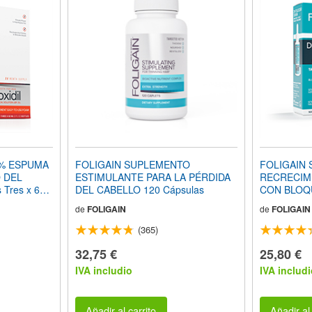
5% ESPUMA
FOLIGAIN SUPLEMENTO
FOLIGAIN 
 DEL
ESTIMULANTE PARA LA PÉRDIDA
RECRECIMIENTO D
Tres x 60
DEL CABELLO 120 Cápsulas
CON BLOQUEA
 Suministro
12% Tricho
de
FOLIGAIN
de
FOLIGAIN
(365)
32,75 €
25,80 €
IVA includio
IVA includi
Añadir al carrito
Añadir al 