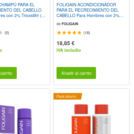
CHAMPÚ PARA EL
FOLIGAIN ACONDICIONADOR
IENTO DEL CABELLO
PARA EL RECRECIMIENTO DEL
s con 2% Trioxidil® (16
CABELLO Para Hombres con 2%
Trioxidil® (8 fl oz) 236ml
de
FOLIGAIN
(5)
(18)
18,85 €
o
IVA includio
carrito
Añadir al carrito
Pack ahorro