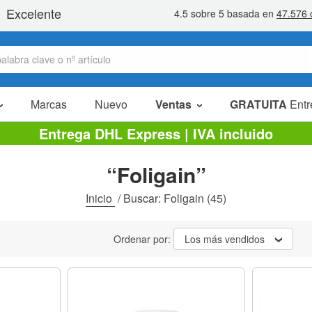
Marcas
Nuevo
Ventas
GRATUITA
Entr
Artículos en oferta
Entrega DHL Express | IVA incluido
Packs Ahorro
“Foligain”
Liquidaciones
Inicio
/
Buscar: Foligain
(45)
Ordenar por:
Los más vendidos