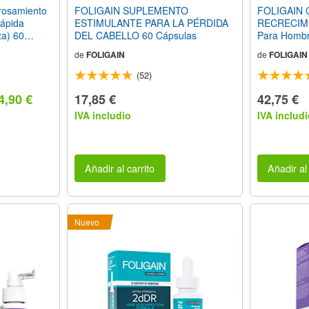
rosamiento
FOLIGAIN SUPLEMENTO
FOLIGAIN 
Rápida
ESTIMULANTE PARA LA PÉRDIDA
RECRECIM
za) 60
DEL CABELLO 60 Cápsulas
Para Hombre
as
fl oz) 473ml
de
FOLIGAIN
de
FOLIGAIN
(52)
4,90 €
17,85 €
42,75 €
IVA includio
IVA includi
Añadir al carrito
Añadir al 
Nuevo