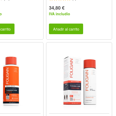
34,80 €
o
IVA includio
carrito
Añadir al carrito