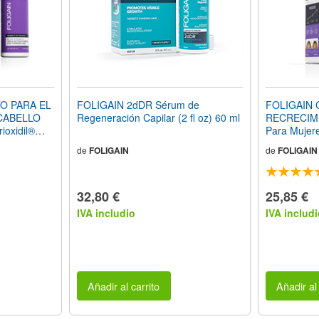
O PARA EL
FOLIGAIN 2dDR Sérum de
FOLIGAIN 
CABELLO
Regeneración Capilar (2 fl oz) 60 ml
RECRECIM
ioxidil®
Para Mujeres
oz) 236ml
de
FOLIGAIN
de
FOLIGAIN
32,80 €
25,85 €
IVA includio
IVA includi
Añadir al carrito
Añadir al 