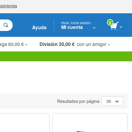
0
Hola, inicie sesión
Mi cuenta
Ayuda
ega 60,00 € »
División 20,00 €
con un amigo! »
Resultados por página:
36