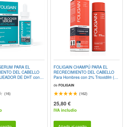
SERUM PARA EL
FOLIGAIN CHAMPÚ PARA EL
EL CABELLO
RECRECIMIENTO DEL CABELLO
DOR DE DHT con
Para Hombres con 2% Trioxidil® (8
gen® (2oz) 60ml
fl oz) 236ml
de
FOLIGAIN
(16)
(162)
25,80 €
o
IVA includio
carrito
Añadir al carrito