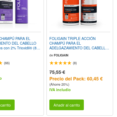
CHAMPÚ PARA EL
FOLIGAIN TRIPLE ACCIÓN
IENTO DEL CABELLO
CHAMPÚ PARA EL
 con 2% Trioxidil® (8 fl
ADELGAZAMIENTO DEL CABELLO
Para Hombres con 2% Trioxidil®
de
FOLIGAIN
(16oz) 473ml + FOLIGAIN TRIPLE
ACCIÓN ACONDICIONADOR PARA
(66)
(8)
EL ADELGAZAMIENTO DEL
CABELLO Para Hombres con 2%
75,55 €
Trioxidil® (16oz) 473ml PACK
Precio del Pack: 60,45 €
o
AHORRO
(Ahorre 20%)
IVA includio
carrito
Añadir al carrito