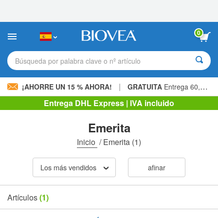
Nota:
este
sitio
web
0
incluye
un
sistema
Búsqueda por palabra clave o nº artículo
de
accesibilidad.
|
¡AHORRE UN 15 % AHORA!
GRATUITA
Entrega 60,00 € »
Entrega DHL Express | IVA incluido
Emerita
Inicio
/
Emerita
(1)
Los más vendidos
afinar
Artículos
(1)