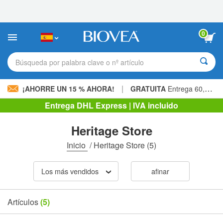
Nota:
este
sitio
web
0
incluye
un
sistema
Búsqueda por palabra clave o nº artículo
de
accesibilidad.
|
¡AHORRE UN 15 % AHORA!
GRATUITA
Entrega 60,00 € »
Entrega DHL Express | IVA incluido
Heritage Store
Inicio
/
Heritage Store
(5)
Los más vendidos
afinar
Artículos
(5)