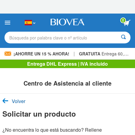
Nota:
este
sitio
web
0
incluye
un
sistema
Búsqueda por palabra clave o nº artículo
de
accesibilidad.
|
¡AHORRE UN 15 % AHORA!
GRATUITA
Entrega 60,00 € »
Entrega DHL Express | IVA incluido
Centro de Asistencia al cliente
Volver
Solicitar un producto
¿No encuentra lo que está buscando? Rellene