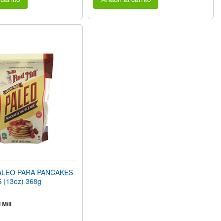
ALEO PARA PANCAKES
 (13oz) 368g
Mill