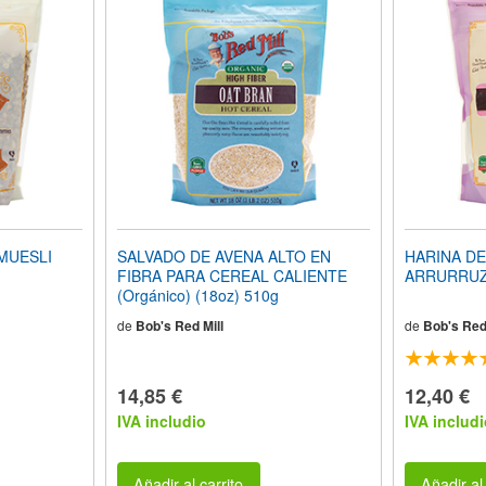
MUESLI
SALVADO DE AVENA ALTO EN
HARINA DE
FIBRA PARA CEREAL CALIENTE
ARRURRUZ 
(Orgánico) (18oz) 510g
de
Bob's Red Mill
de
Bob's Red 
14,85 €
12,40 €
IVA includio
IVA includi
Añadir al carrito
Añadir al 