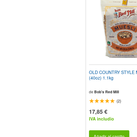
el
sitio
web
a
las
personas
con
discapacidad
visual
que
están
usando
un
OLD COUNTRY STYLE 
lector
(40oz) 1.1kg
de
pantalla;
Presione
de
Bob's Red Mill
Control-
(2)
F10
para
17,85 €
abrir
IVA includio
un
menú
de
accesibilidad.
Añadir al carrito