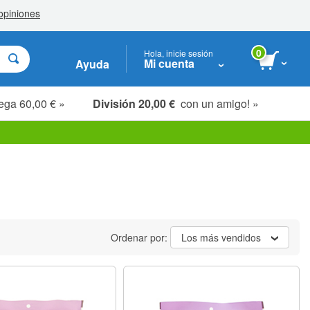
0
Hola, inicie sesión
Mi cuenta
Ayuda
ega 60,00 € »
División 20,00 €
con un amigo! »
Ordenar por:
Los más vendidos