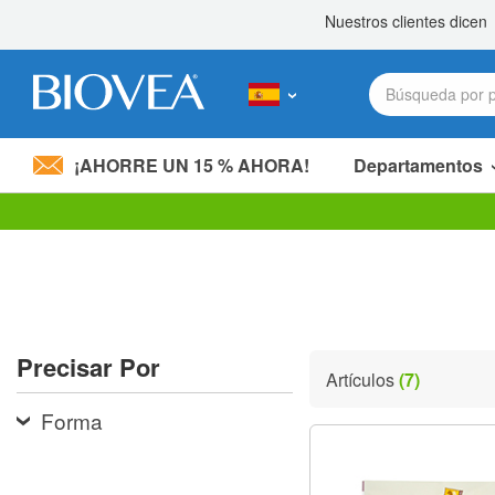
¡AHORRE UN 15 % AHORA!
Departamentos
Nota:
este
sitio
web
incluye
un
sistema
Precisar Por
de
Artículos
(7)
accesibilidad.
Presione
Forma
Control-
F11
para
ajustar