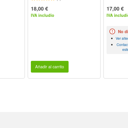
18,00 €
17,00 €
IVA includio
IVA includi
No d
Ver alt
Contac
est
Añadir al carrito