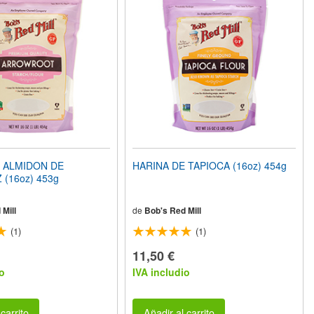
 ALMIDON DE
HARINA DE TAPIOCA (16oz) 454g
(16oz) 453g
Mill
de
Bob's Red Mill
(1)
(1)
11,50 €
o
IVA includio
carrito
Añadir al carrito