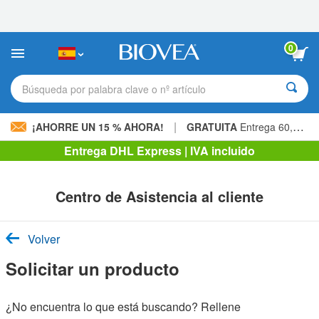
Nota:
este
sitio
web
0
incluye
un
sistema
Búsqueda por palabra clave o nº artículo
de
accesibilidad.
|
¡AHORRE UN 15 % AHORA!
GRATUITA
Entrega 60,00 € »
Entrega DHL Express | IVA incluido
Centro de Asistencia al cliente
Volver
Solicitar un producto
¿No encuentra lo que está buscando? Rellene