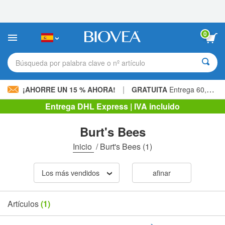
Nota:
este
sitio
web
0
incluye
un
sistema
Búsqueda por palabra clave o nº artículo
de
accesibilidad.
|
¡AHORRE UN 15 % AHORA!
GRATUITA
Entrega 60,00 € »
Entrega DHL Express | IVA incluido
Burt's Bees
Inicio
/
Burt's Bees
(1)
Los más vendidos
afinar
Artículos
(1)