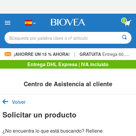
Nota:
este
sitio
web
0
incluye
un
sistema
Búsqueda por palabra clave o nº artículo
de
accesibilidad.
|
¡AHORRE UN 15 % AHORA!
GRATUITA
Entrega 60,00 € »
Entrega DHL Express | IVA incluido
Centro de Asistencia al cliente
Volver
Solicitar un producto
¿No encuentra lo que está buscando? Rellene