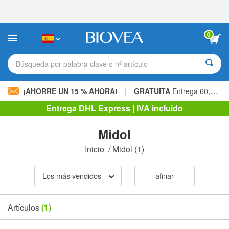
Nota:
este
sitio
web
0
incluye
un
sistema
Búsqueda por palabra clave o nº artículo
de
accesibilidad.
|
¡AHORRE UN 15 % AHORA!
GRATUITA
Entrega 60,00 € »
Entrega DHL Express | IVA incluido
Midol
Inicio
/
Midol
(1)
Los más vendidos
afinar
Artículos
(1)