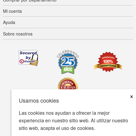
Mi cuenta
Ayuda
Sobre nosotros
×
Usamos cookies
Las cookies nos ayudan a ofrecer la mejor
Accesibilidad
Condiciones de uso
Política de privacidad
experiencia en nuestro sitio web. Al utilizar nuestro
Política de seguridad
sitio web, acepta el uso de cookies.