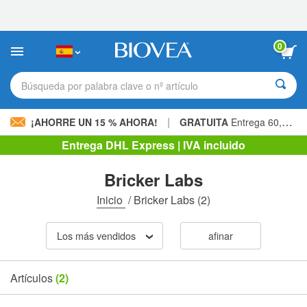
Nota:
este
sitio
web
0
incluye
un
sistema
Búsqueda por palabra clave o nº artículo
de
accesibilidad.
|
¡AHORRE UN 15 % AHORA!
GRATUITA
Entrega 60,00 € »
Entrega DHL Express | IVA incluido
Bricker Labs
Inicio
/
Bricker Labs
(2)
Los más vendidos
afinar
Artículos
(2)