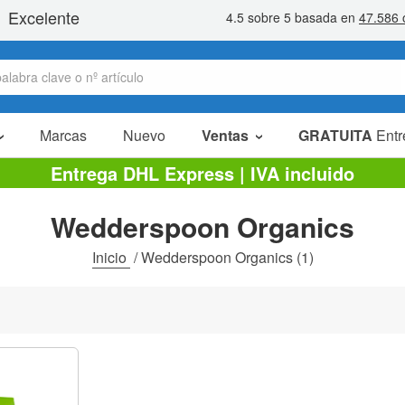
Marcas
Nuevo
Ventas
GRATUITA
Entr
Artículos en oferta
Entrega DHL Express | IVA incluido
Packs Ahorro
Wedderspoon Organics
Liquidaciones
Inicio
/
Wedderspoon Organics
(1)