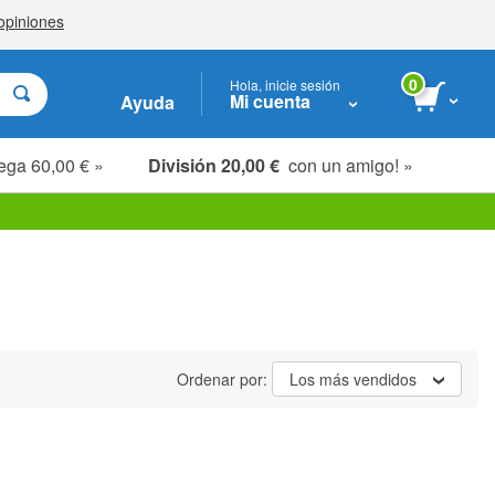
0
Hola, inicie sesión
Mi cuenta
Ayuda
ega 60,00 € »
División 20,00 €
con un amigo! »
Ordenar por:
Los más vendidos