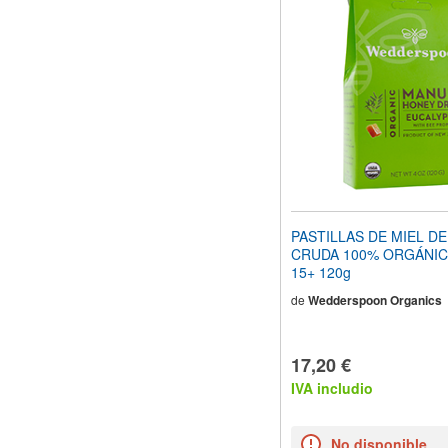
el
sitio
web
a
las
personas
con
discapacidad
visual
que
están
usando
un
PASTILLAS DE MIEL D
lector
CRUDA 100% ORGÁNIC
de
15+ 120g
pantalla;
Presione
de
Wedderspoon Organics
Control-
F10
para
17,20 €
abrir
IVA includio
un
menú
de
accesibilidad.
No disponible