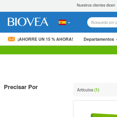
¡AHORRE UN 15 % AHORA!
Departamentos
Nota:
este
sitio
web
incluye
un
sistema
Precisar Por
de
Artículos
(1)
accesibilidad.
Presione
Control-
F11
para
ajustar