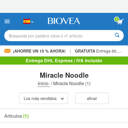
Nota:
este
sitio
web
0
incluye
un
sistema
Búsqueda por palabra clave o nº artículo
de
accesibilidad.
|
¡AHORRE UN 15 % AHORA!
GRATUITA
Entrega 60,00 € »
Entrega DHL Express | IVA incluido
Miracle Noodle
Inicio
/
Miracle Noodle
(1)
Los más vendidos
afinar
Artículos
(1)