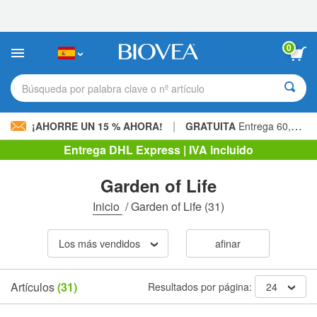
Nota:
este
sitio
web
0
incluye
un
sistema
Búsqueda por palabra clave o nº artículo
de
accesibilidad.
|
¡AHORRE UN 15 % AHORA!
GRATUITA
Entrega 60,00 € »
Entrega DHL Express | IVA incluido
Garden of Life
Inicio
/
Garden of Life
(31)
Los más vendidos
afinar
Artículos
(31)
Resultados por página:
24