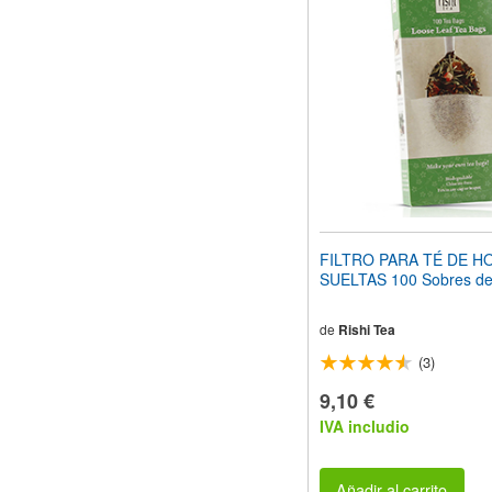
el
sitio
web
a
las
personas
con
discapacidad
visual
que
están
usando
un
FILTRO PARA TÉ DE H
lector
SUELTAS 100 Sobres de
de
pantalla;
Presione
de
Rishi Tea
Control-
(3)
F10
para
9,10 €
abrir
IVA includio
un
menú
de
accesibilidad.
Añadir al carrito