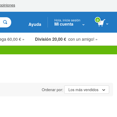
0
Hola, inicie sesión
Mi cuenta
Ayuda
ega 60,00 € »
División 20,00 €
con un amigo! »
Ordenar por:
Los más vendidos