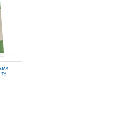
OJAS
 Té