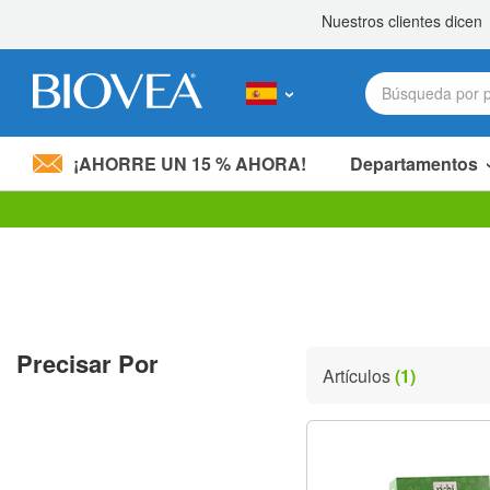
¡AHORRE UN 15 % AHORA!
Departamentos
Nota:
este
sitio
web
incluye
un
sistema
Precisar Por
de
Artículos
(1)
accesibilidad.
Presione
Control-
F11
para
ajustar