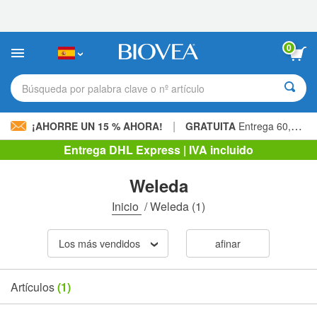
Nota:
este
sitio
web
0
incluye
un
sistema
Búsqueda por palabra clave o nº artículo
de
accesibilidad.
|
¡AHORRE UN 15 % AHORA!
GRATUITA
Entrega 60,00 € »
Entrega DHL Express | IVA incluido
Weleda
Inicio
/
Weleda
(1)
Los más vendidos
afinar
Artículos
(1)