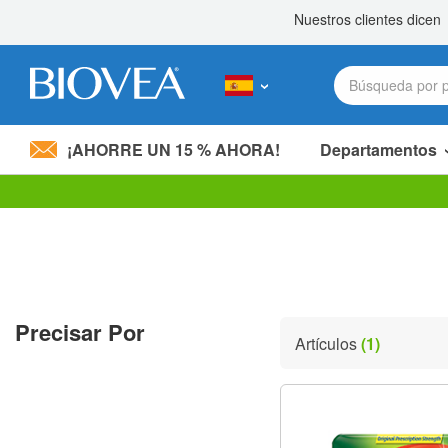
¡AHORRE UN 15 % AHORA!
Departamentos
Nota:
este
sitio
web
incluye
un
sistema
Precisar Por
de
Artículos
(1)
accesibilidad.
Presione
Control-
F11
para
ajustar