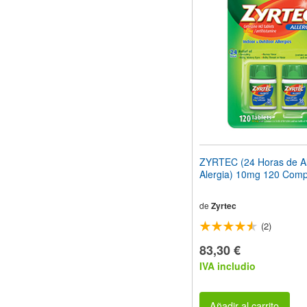
el
sitio
web
a
las
personas
con
discapacidad
visual
que
están
usando
un
ZYRTEC (24 Horas de Ali
lector
Alergia) 10mg 120 Comp
de
pantalla;
Presione
de
Zyrtec
Control-
(2)
F10
para
83,30 €
abrir
IVA includio
un
menú
de
accesibilidad.
Añadir al carrito