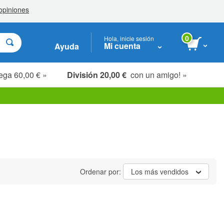
0
Hola, inicie sesión
Mi cuenta
Ayuda
ega 60,00 € »
División 20,00 €
con un amigo! »
Ordenar por:
Los más vendidos