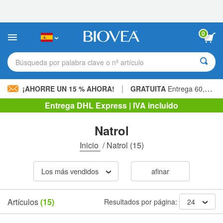
Nota:
este
sitio
web
0
incluye
un
sistema
Búsqueda por palabra clave o nº artículo
de
accesibilidad.
|
¡AHORRE UN 15 % AHORA!
GRATUITA
Entrega 60,00 € »
Entrega DHL Express | IVA incluido
Natrol
Inicio
/
Natrol
(15)
Los más vendidos
afinar
Artículos
(15)
Resultados por página:
24