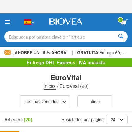
Nota:
este
sitio
web
0
incluye
un
sistema
Búsqueda por palabra clave o nº artículo
de
accesibilidad.
|
¡AHORRE UN 15 % AHORA!
GRATUITA
Entrega 60,00 € »
Entrega DHL Express | IVA incluido
EuroVital
Inicio
/
EuroVital
(20)
Los más vendidos
afinar
Artículos
(20)
Resultados por página:
24