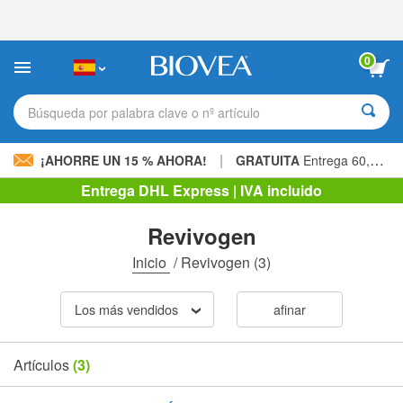
Nota:
este
sitio
web
0
incluye
un
sistema
Búsqueda por palabra clave o nº artículo
de
accesibilidad.
|
¡AHORRE UN 15 % AHORA!
GRATUITA
Entrega 60,00 € »
Entrega DHL Express | IVA incluido
Revivogen
Inicio
/
Revivogen
(3)
Los más vendidos
afinar
Artículos
(3)