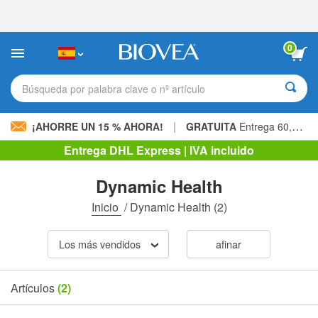
Nota:
este
sitio
web
0
incluye
un
sistema
Búsqueda por palabra clave o nº artículo
de
accesibilidad.
|
¡AHORRE UN 15 % AHORA!
GRATUITA
Entrega 60,00 € »
Entrega DHL Express | IVA incluido
Dynamic Health
Inicio
/
Dynamic Health
(2)
Los más vendidos
afinar
Artículos
(2)