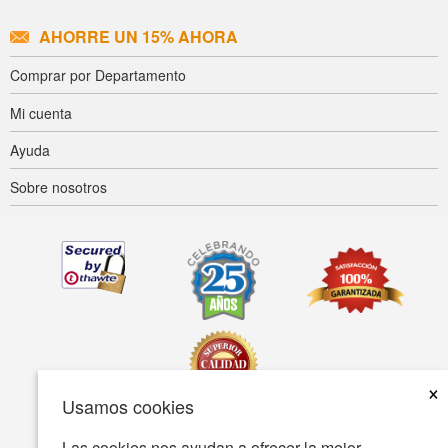
AHORRE UN 15% AHORA
Comprar por Departamento
Mi cuenta
Ayuda
Sobre nosotros
×
Usamos cookies
Las cookies nos ayudan a ofrecer la mejor