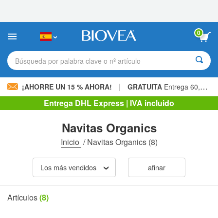
Nota:
este
sitio
web
0
incluye
un
sistema
Búsqueda por palabra clave o nº artículo
de
accesibilidad.
|
¡AHORRE UN 15 % AHORA!
GRATUITA
Entrega 60,00 € »
Entrega DHL Express | IVA incluido
Navitas Organics
Inicio
/
Navitas Organics
(8)
Los más vendidos
afinar
Artículos
(8)