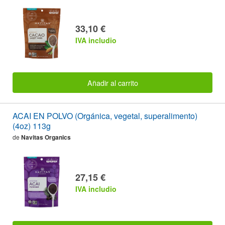
33,10 €
IVA includio
Añadir al carrito
ACAI EN POLVO (Orgánica, vegetal, superalimento)
(4oz) 113g
de
Navitas Organics
27,15 €
IVA includio