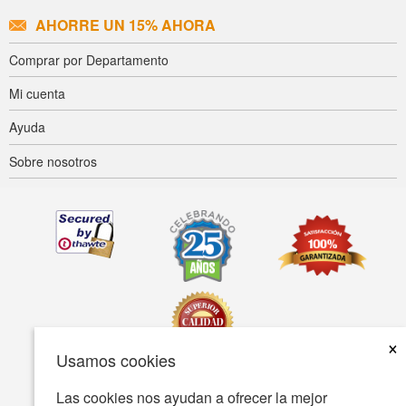
AHORRE UN 15% AHORA
Comprar por Departamento
Mi cuenta
Ayuda
Sobre nosotros
×
Usamos cookies
Las cookies nos ayudan a ofrecer la mejor
Accesibilidad
Condiciones de uso
Política de privacidad