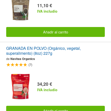
11,10 €
IVA includio
Añadir al carrito
GRANADA EN POLVO (Orgánico, vegetal,
superalimento) (8oz) 227g
de
Navitas Organics
(7)
34,20 €
IVA includio
Añadir al carrito