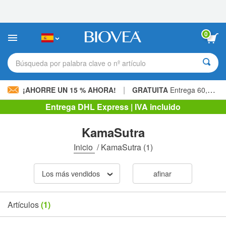
Nota:
este
sitio
web
0
incluye
un
sistema
Búsqueda por palabra clave o nº artículo
de
accesibilidad.
|
¡AHORRE UN 15 % AHORA!
GRATUITA
Entrega 60,00 € »
Entrega DHL Express | IVA incluido
KamaSutra
Inicio
/
KamaSutra
(1)
Los más vendidos
afinar
Artículos
(1)