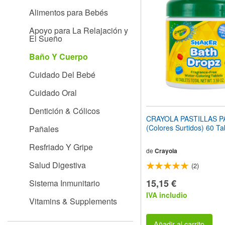
el
Alimentos para Bebés
sitio
web
Apoyo para La Relajación y
a
El Sueño
las
personas
Baño Y Cuerpo
con
discapacidad
Cuidado Del Bebé
visual
que
Cuidado Oral
están
usando
Dentición & Cólicos
un
CRAYOLA PASTILLAS 
lector
(Colores Surtidos) 60 Ta
Pañales
de
pantalla;
Resfriado Y Gripe
Presione
de
Crayola
Control-
Salud Digestiva
(2)
F10
para
15,15 €
Sistema Inmunitario
abrir
IVA includio
un
Vitamins & Supplements
menú
de
accesibilidad.
Añadir al carrito