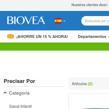
¡AHORRE UN 15 % AHORA!
Departamentos
Nota:
este
sitio
web
incluye
un
sistema
Precisar Por
de
Artículos
(2)
accesibilidad.
Presione
Categoría
Control-
F11
para
Salud Infantil
ajustar