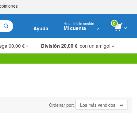
0
Hola, inicie sesión
Mi cuenta
Ayuda
ega 60,00 € »
División 20,00 €
con un amigo! »
Ordenar por:
Los más vendidos