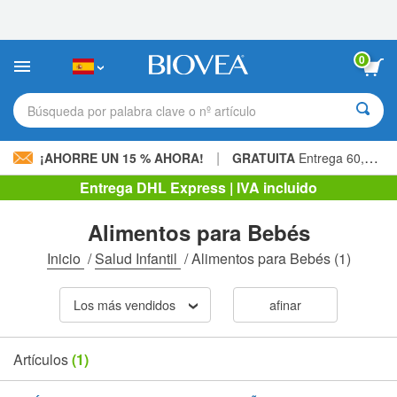
Nota:
este
sitio
web
0
incluye
un
sistema
Búsqueda por palabra clave o nº artículo
de
accesibilidad.
|
¡AHORRE UN 15 % AHORA!
GRATUITA
Entrega 60,00 € »
Entrega DHL Express | IVA incluido
Alimentos para Bebés
Inicio
/
Salud Infantil
/
Alimentos para Bebés
(1)
Los más vendidos
afinar
Artículos
(1)