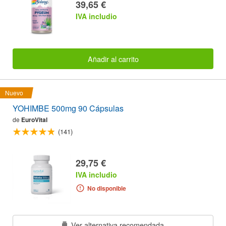
39,65 €
IVA includio
Añadir al carrito
Nuevo
YOHIMBE 500mg 90 Cápsulas
de
EuroVital
(141)
29,75 €
IVA includio
No disponible
Ver alternativa recomendada