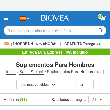
Nota:
este
sitio
web
0
incluye
un
sistema
Búsqueda por palabra clave o nº artículo
de
accesibilidad.
|
¡AHORRE UN 15 % AHORA!
GRATUITA
Entrega 60,00 € »
Entrega DHL Express | IVA incluido
Suplementos Para Hombres
Inicio
/
Salud Sexual
/
Suplementos Para Hombres
(41)
Los más vendidos
afinar
Artículos
(41)
Resultados por página:
24