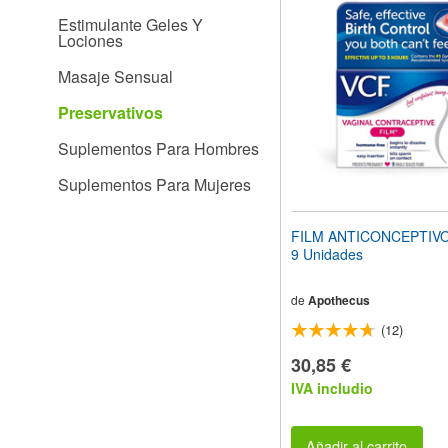
el
Estimulante Geles Y
sitio
Lociones
web
a
Masaje Sensual
las
personas
Preservativos
con
discapacidad
Suplementos Para Hombres
visual
que
Suplementos Para Mujeres
están
usando
un
FILM ANTICONCEPTIVO
lector
9 Unidades
de
pantalla;
Presione
de
Apothecus
Control-
(12)
F10
para
30,85 €
abrir
IVA includio
un
menú
de
accesibilidad.
Añadir al carrito