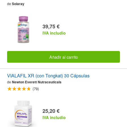
de
Solaray
39,75 €
IVA includio
Añadir al carrito
VIALAFIL XR (con Tongkat) 30 Cápsulas
de
Newton Everett Nutraceuticals
(79)
25,20 €
IVA includio