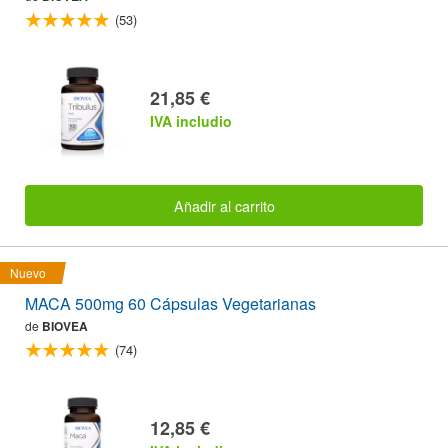
(53)
21,85 €
IVA includio
Añadir al carrito
Nuevo
MACA 500mg 60 Cápsulas Vegetarianas
de
BIOVEA
(74)
12,85 €