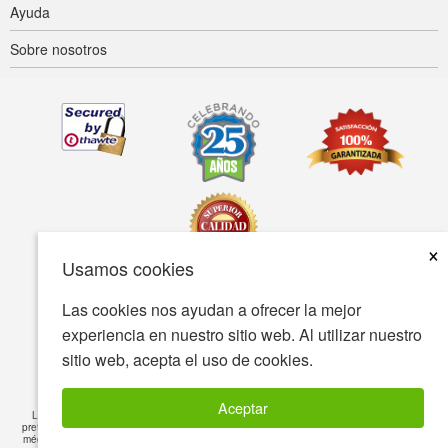
Ayuda
Sobre nosotros
×
Usamos cookies
Las cookies nos ayudan a ofrecer la mejor
Accesibilidad
Condiciones de uso
Política de privacidad
experiencia en nuestro sitio web. Al utilizar nuestro
Política de seguridad
sitio web, acepta el uso de cookies.
© Copyright 2001-2026 BIOVEA Todos los derechos reservados
Aceptar
La información proporcionada en este sitio está destinada a fines informativos y no
pretende sustituir el consejo de su médico o profesional de salud, ni ningún tratamiento
médico específico. Siempre consulte a su médico o profesional de salud para cualquier