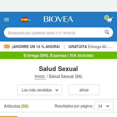
Nota:
este
sitio
web
0
incluye
un
sistema
Búsqueda por palabra clave o nº artículo
de
accesibilidad.
|
¡AHORRE UN 15 % AHORA!
GRATUITA
Entrega 60,00 € »
Entrega DHL Express | IVA incluido
Salud Sexual
Inicio
/
Salud Sexual
(56)
Los más vendidos
afinar
Artículos
(56)
Resultados por página:
24