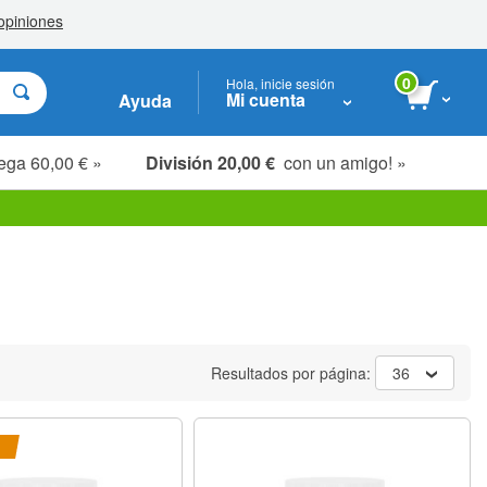
0
Hola, inicie sesión
Mi cuenta
Ayuda
ega 60,00 € »
División 20,00 €
con un amigo! »
Resultados por página:
36