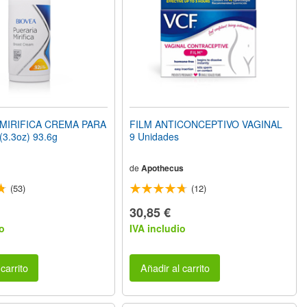
MIRIFICA CREMA PARA
FILM ANTICONCEPTIVO VAGINAL
3.3oz) 93.6g
9 Unidades
de
Apothecus
(53)
(12)
30,85 €
o
IVA includio
carrito
Añadir al carrito