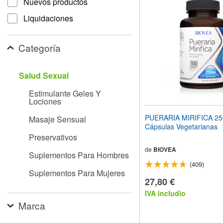
Nuevos productos
el
sitio
Liquidaciones
web
a
las
Categoría
personas
con
discapacidad
Salud Sexual
visual
que
Estimulante Geles Y
están
Lociones
usando
un
PUERARIA MIRIFICA 2
Masaje Sensual
lector
Cápsulas Vegetarianas
de
Preservativos
pantalla;
Presione
de
BIOVEA
Suplementos Para Hombres
Control-
(409)
F10
Suplementos Para Mujeres
para
27,80 €
abrir
IVA includio
un
menú
Marca
de
accesibilidad.