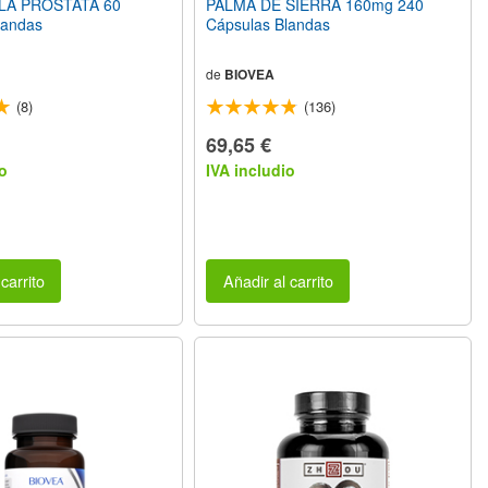
LA PRÓSTATA 60
PALMA DE SIERRA 160mg 240
landas
Cápsulas Blandas
de
BIOVEA
(8)
(136)
69,65 €
o
IVA includio
carrito
Añadir al carrito