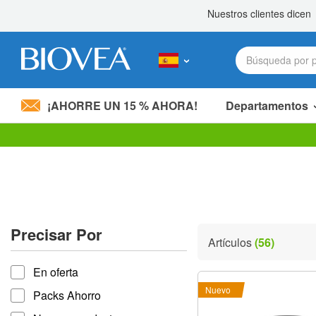
¡AHORRE UN 15 % AHORA!
Departamentos
Nota:
este
sitio
web
incluye
un
sistema
Precisar Por
de
Artículos
(56)
accesibilidad.
Precisar por
Presione
En oferta
Control-
F11
Nuevo
Packs Ahorro
para
ajustar