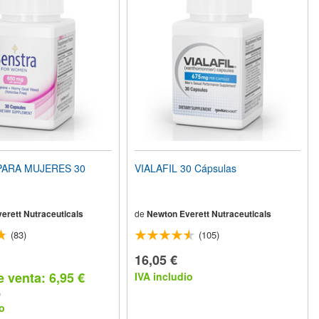
PARA MUJERES 30
VIALAFIL 30 Cápsulas
erett Nutraceuticals
de
Newton Everett Nutraceuticals
(83)
(105)
16,05 €
e venta: 6,95 €
IVA includio
)
o