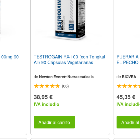
 100mg 60
TESTROGAIN RX-100 (con Tongkat
PUERARIA 
Ali) 90 Cápsulas Vegetarianas
EL PECHO (
de
Newton Everett Nutraceuticals
de
BIOVEA
(66)
38,95 €
45,35 €
IVA includio
IVA includi
Añadir al carrito
Añadir al 