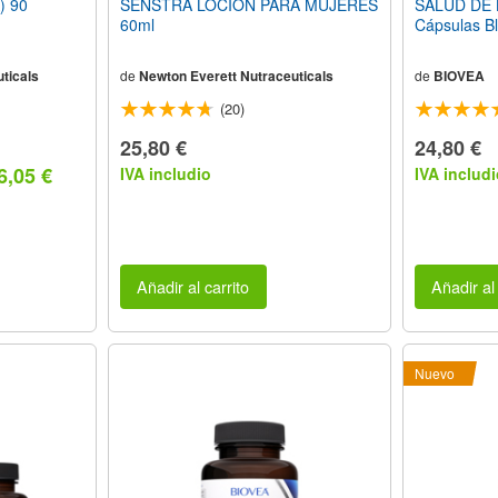
) 90
SENSTRA LOCIÓN PARA MUJERES
SALUD DE 
60ml
Cápsulas B
ticals
de
Newton Everett Nutraceuticals
de
BIOVEA
(20)
25,80 €
24,80 €
6,05 €
IVA includio
IVA includi
Añadir al carrito
Añadir al 
Nuevo