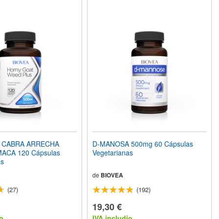
E CABRA ARRECHA
D-MANOSA 500mg 60 Cápsulas
MACA 120 Cápsulas
Vegetarianas
as
de
BIOVEA
(27)
(192)
19,30 €
o
IVA includio