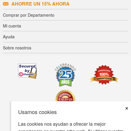
AHORRE UN 15% AHORA
Comprar por Departamento
Mi cuenta
Ayuda
Sobre nosotros
×
Usamos cookies
Las cookies nos ayudan a ofrecer la mejor
Accesibilidad
Condiciones de uso
Política de privacidad