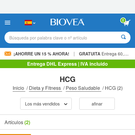
Nota:
este
sitio
web
0
incluye
un
sistema
Búsqueda por palabra clave o nº artículo
de
accesibilidad.
|
¡AHORRE UN 15 % AHORA!
GRATUITA
Entrega 60,00 € »
Entrega DHL Express | IVA incluido
HCG
Inicio
/
Dieta y Fitness
/
Peso Saludable
/
HCG
(2)
Los más vendidos
afinar
Artículos
(2)