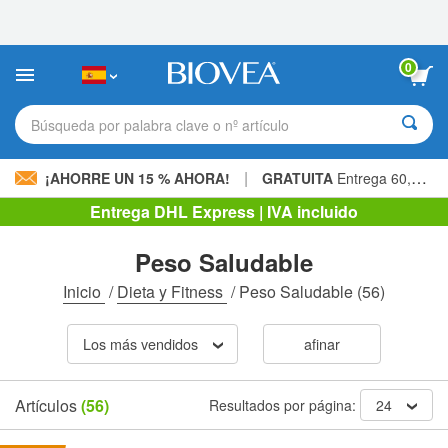
Nota:
este
sitio
web
0
incluye
un
sistema
Búsqueda por palabra clave o nº artículo
de
accesibilidad.
|
¡AHORRE UN 15 % AHORA!
GRATUITA
Entrega 60,00 € »
Entrega DHL Express | IVA incluido
Peso Saludable
Inicio
/
Dieta y Fitness
/
Peso Saludable
(56)
Los más vendidos
afinar
Artículos
(56)
Resultados por página:
24