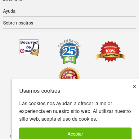
Ayuda
Sobre nosotros
×
Usamos cookies
Las cookies nos ayudan a ofrecer la mejor
Accesibilidad
Condiciones de uso
Política de privacidad
experiencia en nuestro sitio web. Al utilizar nuestro
Política de seguridad
sitio web, acepta el uso de cookies.
© Copyright 2001-2026 BIOVEA Todos los derechos reservados
Aceptar
La información proporcionada en este sitio está destinada a fines informativos y no