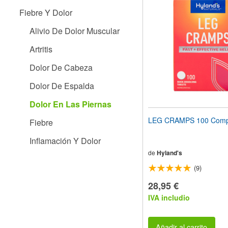
el
Fiebre Y Dolor
sitio
web
Alivio De Dolor Muscular
a
las
Artritis
personas
con
Dolor De Cabeza
discapacidad
visual
Dolor De Espalda
que
están
Dolor En Las Piernas
usando
un
LEG CRAMPS 100 Comp
Fiebre
lector
de
Inflamación Y Dolor
pantalla;
Presione
de
Hyland's
Control-
(9)
F10
para
28,95 €
abrir
IVA includio
un
menú
de
accesibilidad.
Añadir al carrito