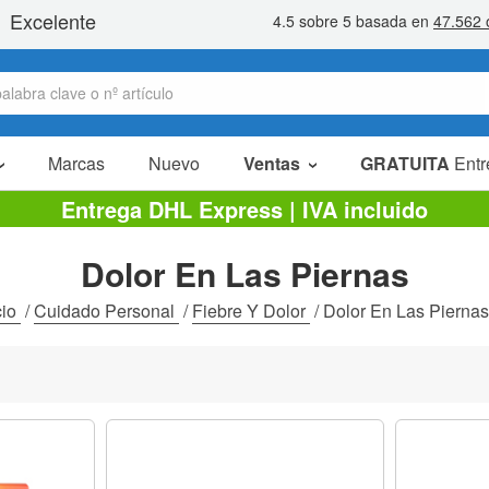
Marcas
Nuevo
Ventas
GRATUITA
Entr
Artículos en oferta
Entrega DHL Express | IVA incluido
Packs Ahorro
Dolor En Las Piernas
Liquidaciones
cio
/
Cuidado Personal
/
Fiebre Y Dolor
/
Dolor En Las Piernas