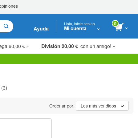
0
Hola, inicie sesión
Mi cuenta
Ayuda
ega 60,00 € »
División 20,00 €
con un amigo! »
(3)
Ordenar por:
Los más vendidos