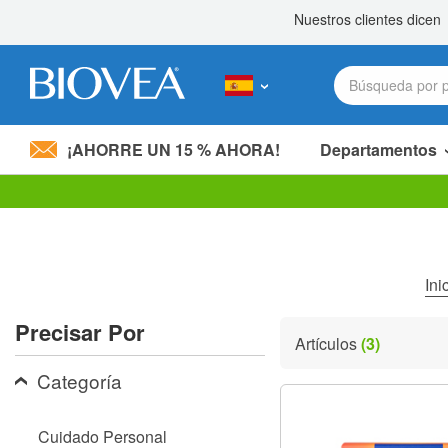
¡AHORRE UN 15 % AHORA!
Departamentos
Nota:
este
sitio
web
incluye
Ini
un
sistema
Precisar Por
de
Artículos
(3)
accesibilidad.
Presione
Categoría
Control-
F11
para
Cuidado Personal
ajustar