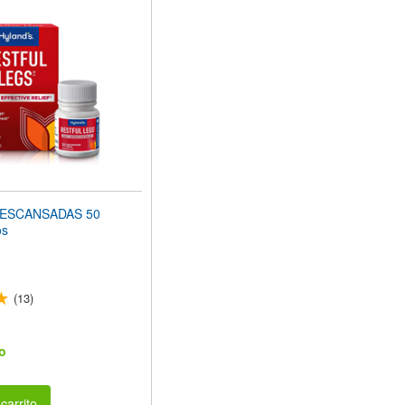
DESCANSADAS 50
os
(13)
o
carrito