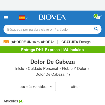
Nota:
este
sitio
web
0
incluye
un
sistema
Búsqueda por palabra clave o nº artículo
de
accesibilidad.
|
¡AHORRE UN 15 % AHORA!
GRATUITA
Entrega 60,00 € »
Entrega DHL Express | IVA incluido
Dolor De Cabeza
Inicio
/
Cuidado Personal
/
Fiebre Y Dolor
/
Dolor De Cabeza
(4)
Los más vendidos
afinar
Artículos
(4)