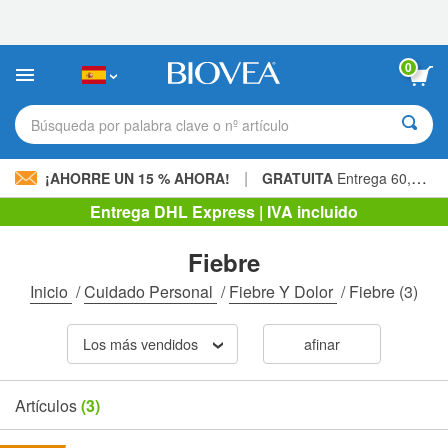
Nota:
este
sitio
web
0
incluye
un
sistema
Búsqueda por palabra clave o nº artículo
de
accesibilidad.
|
¡AHORRE UN 15 % AHORA!
GRATUITA
Entrega 60,00 € »
Entrega DHL Express | IVA incluido
Fiebre
Inicio
/
Cuidado Personal
/
Fiebre Y Dolor
/
Fiebre
(3)
Los más vendidos
afinar
Artículos
(3)