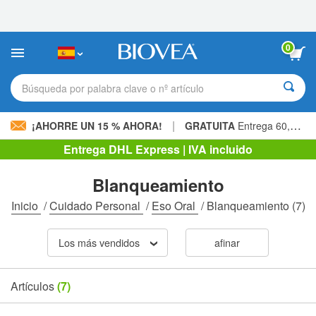
Nota:
este
sitio
web
0
incluye
un
sistema
Búsqueda por palabra clave o nº artículo
de
accesibilidad.
|
¡AHORRE UN 15 % AHORA!
GRATUITA
Entrega 60,00 € »
Entrega DHL Express | IVA incluido
Blanqueamiento
Inicio
/
Cuidado Personal
/
Eso Oral
/
Blanqueamiento
(7)
Los más vendidos
afinar
Artículos
(7)