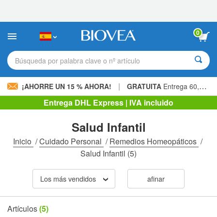
Nota:
este
sitio
web
0
incluye
un
sistema
Búsqueda por palabra clave o nº artículo
de
accesibilidad.
|
¡AHORRE UN 15 % AHORA!
GRATUITA
Entrega 60,00 € »
Entrega DHL Express | IVA incluido
Salud Infantil
Inicio
/
Cuidado Personal
/
Remedios Homeopáticos
/
Salud Infantil
(5)
Los más vendidos
afinar
Artículos
(5)