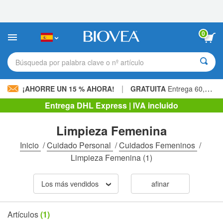
Nota:
este
sitio
web
0
incluye
un
sistema
Búsqueda por palabra clave o nº artículo
de
accesibilidad.
|
¡AHORRE UN 15 % AHORA!
GRATUITA
Entrega 60,00 € »
Entrega DHL Express | IVA incluido
Limpieza Femenina
Inicio
/
Cuidado Personal
/
Cuidados Femeninos
/
Limpieza Femenina
(1)
Los más vendidos
afinar
Artículos
(1)