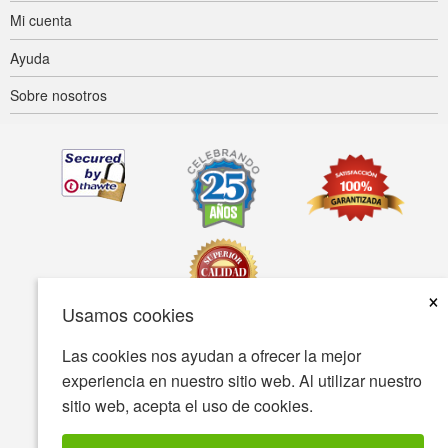
Mi cuenta
Ayuda
Sobre nosotros
×
Usamos cookies
Las cookies nos ayudan a ofrecer la mejor
Accesibilidad
Condiciones de uso
Política de privacidad
experiencia en nuestro sitio web. Al utilizar nuestro
Política de seguridad
sitio web, acepta el uso de cookies.
© Copyright 2001-2026 BIOVEA Todos los derechos reservados