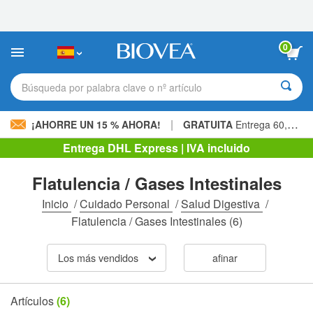
Nota:
este
sitio
web
0
incluye
un
sistema
Búsqueda por palabra clave o nº artículo
de
accesibilidad.
|
¡AHORRE UN 15 % AHORA!
GRATUITA
Entrega 60,00 € »
Entrega DHL Express | IVA incluido
Flatulencia / Gases Intestinales
Inicio
/
Cuidado Personal
/
Salud Digestiva
/
Flatulencia / Gases Intestinales
(6)
Los más vendidos
afinar
Artículos
(6)